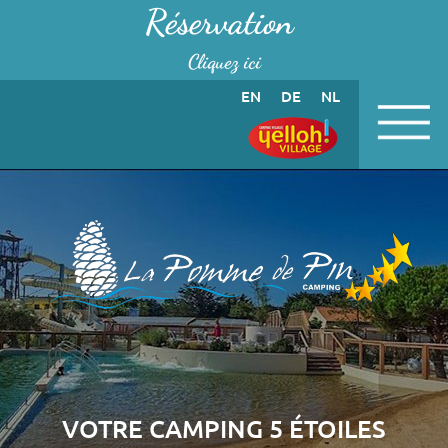
Panneau de gestion des cookies
Réservation
Cliquez ici
EN
DE
NL
VOTRE CAMPING 5 ÉTOILES