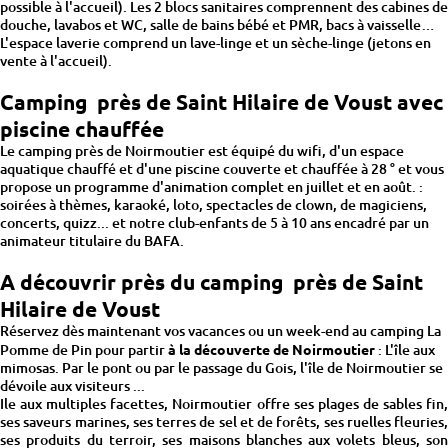
possible à l'accueil). Les 2 blocs sanitaires comprennent des cabines de
douche, lavabos et WC, salle de bains bébé et PMR, bacs à vaisselle…
L'espace laverie comprend un lave-linge et un sèche-linge (jetons en
vente à l'accueil).
Camping près de Saint Hilaire de Voust avec
piscine chauffée
Le camping près de Noirmoutier est équipé du wifi, d'un espace
aquatique chauffé et d'une piscine couverte et chauffée à 28 ° et vous
propose un programme d'animation complet en juillet et en août. :
soirées à thèmes, karaoké, loto, spectacles de clown, de magiciens,
concerts, quizz... et notre club-enfants de 5 à 10 ans encadré par un
animateur titulaire du BAFA.
A découvrir près du camping près de Saint
Hilaire de Voust
Réservez dès maintenant vos vacances ou un week-end au camping La
Pomme de Pin pour partir
à la découverte de Noirmoutier
: L'île aux
mimosas. Par le pont ou par le passage du Gois, l'île de Noirmoutier se
dévoile aux visiteurs ...
Ile aux multiples facettes, Noirmoutier offre ses plages de sables fin,
ses saveurs marines, ses terres de sel et de forêts, ses ruelles fleuries,
ses produits du terroir, ses maisons blanches aux volets bleus, son