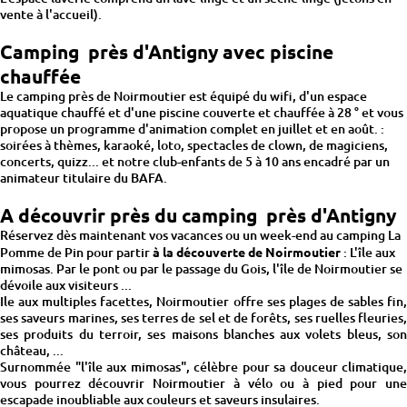
vente à l'accueil).
Camping près d'Antigny avec piscine
chauffée
Le camping près de Noirmoutier est équipé du wifi, d'un espace
aquatique chauffé et d'une piscine couverte et chauffée à 28 ° et vous
propose un programme d'animation complet en juillet et en août. :
soirées à thèmes, karaoké, loto, spectacles de clown, de magiciens,
concerts, quizz... et notre club-enfants de 5 à 10 ans encadré par un
animateur titulaire du BAFA.
A découvrir près du camping près d'Antigny
Réservez dès maintenant vos vacances ou un week-end au camping La
Pomme de Pin pour partir
à la découverte de Noirmoutier
: L'île aux
mimosas. Par le pont ou par le passage du Gois, l'île de Noirmoutier se
dévoile aux visiteurs ...
Ile aux multiples facettes, Noirmoutier offre ses plages de sables fin,
ses saveurs marines, ses terres de sel et de forêts, ses ruelles fleuries,
ses produits du terroir, ses maisons blanches aux volets bleus, son
château, ...
Surnommée "l'île aux mimosas", célèbre pour sa douceur climatique,
vous pourrez découvrir Noirmoutier à vélo ou à pied pour une
escapade inoubliable aux couleurs et saveurs insulaires.