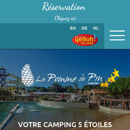
Panneau de gestion des cookies
Réservation
Cliquez ici
EN
DE
NL
VOTRE CAMPING 5 ÉTOILES