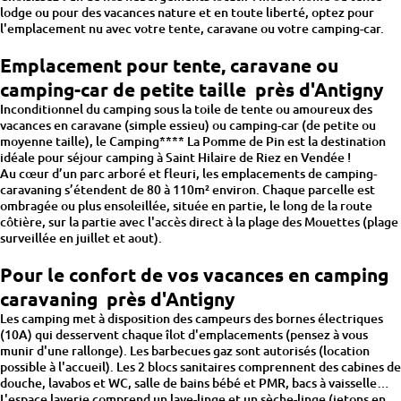
lodge ou pour des vacances nature et en toute liberté, optez pour
l'emplacement nu avec votre tente, caravane ou votre camping-car.
Emplacement pour tente, caravane ou
camping-car de petite taille près d'Antigny
Inconditionnel du camping sous la toile de tente ou amoureux des
vacances en caravane (simple essieu) ou camping-car (de petite ou
moyenne taille), le Camping**** La Pomme de Pin est la destination
idéale pour séjour camping à Saint Hilaire de Riez en Vendée !
Au cœur d’un parc arboré et fleuri, les emplacements de camping-
caravaning s’étendent de 80 à 110m² environ. Chaque parcelle est
ombragée ou plus ensoleillée, située en partie, le long de la route
côtière, sur la partie avec l'accès direct à la plage des Mouettes (plage
surveillée en juillet et aout).
Pour le confort de vos vacances en camping
caravaning près d'Antigny
Les camping met à disposition des campeurs des bornes électriques
(10A) qui desservent chaque îlot d'emplacements (pensez à vous
munir d'une rallonge). Les barbecues gaz sont autorisés (location
possible à l'accueil). Les 2 blocs sanitaires comprennent des cabines de
douche, lavabos et WC, salle de bains bébé et PMR, bacs à vaisselle…
L'espace laverie comprend un lave-linge et un sèche-linge (jetons en