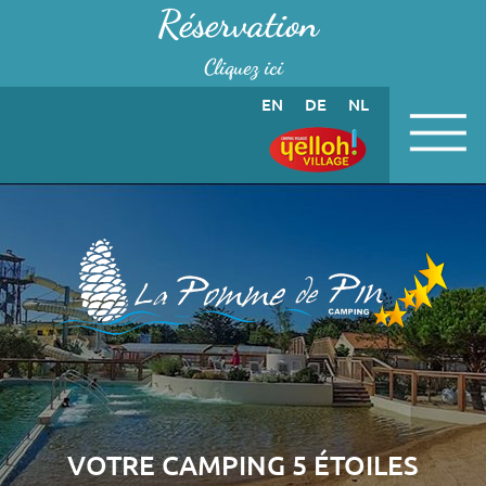
Panneau de gestion des cookies
Réservation
Cliquez ici
EN
DE
NL
VOTRE CAMPING 5 ÉTOILES