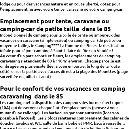
lodge ou pour des vacances nature et en toute liberté, optez pour
l'emplacement nu avec votre tente, caravane ou votre camping-car.
Emplacement pour tente, caravane ou
camping-car de petite taille dans le 85
Inconditionnel du camping sous la toile de tente ou amoureux des
vacances en caravane (simple essieu) ou camping-car (de petite ou
moyenne taille), le Camping**** La Pomme de Pin est la destination
idéale pour séjour camping à Saint Hilaire de Riez en Vendée !
Au cœur d’un parc arboré et fleuri, les emplacements de camping-
caravaning s’étendent de 80 à 110m² environ. Chaque parcelle est
ombragée ou plus ensoleillée, située en partie, le long de la route
côtière, sur la partie avec l'accès direct à la plage des Mouettes (plage
surveillée en juillet et aout).
Pour le confort de vos vacances en camping
caravaning dans le 85
Les camping met à disposition des campeurs des bornes électriques
(10A) qui desservent chaque îlot d'emplacements (pensez à vous
munir d'une rallonge). Les barbecues gaz sont autorisés (location
possible à l'accueil). Les 2 blocs sanitaires comprennent des cabines de
douche, lavabos et WC, salle de bains bébé et PMR, bacs à vaisselle…
L'espace laverie comprend un lave-linge et un sèche-linge (jetons en