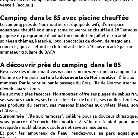
vente à l'accueil).
Camping dans le 85 avec piscine chauffée
Le camping près de Noirmoutier est équipé du wifi, d'un espace
aquatique chauffé et d'une piscine couverte et chauffée à 28 ° et vous
propose un programme d'animation complet en juillet et en août. :
soirées à thèmes, karaoké, loto, spectacles de clown, de magiciens,
concerts, quizz... et notre club-enfants de 5 à 10 ans encadré par un
animateur titulaire du BAFA.
A découvrir près du camping dans le 85
Réservez dès maintenant vos vacances ou un week-end au camping La
Pomme de Pin pour partir
à la découverte de Noirmoutier
: L'île aux
mimosas. Par le pont ou par le passage du Gois, l'île de Noirmoutier se
dévoile aux visiteurs ...
Ile aux multiples facettes, Noirmoutier offre ses plages de sables fin,
ses saveurs marines, ses terres de sel et de forêts, ses ruelles fleuries,
ses produits du terroir, ses maisons blanches aux volets bleus, son
château, ...
Surnommée "l'île aux mimosas", célèbre pour sa douceur climatique,
vous pourrez découvrir Noirmoutier à vélo ou à pied pour une
escapade inoubliable aux couleurs et saveurs insulaires.
Et pour les amoureux de l'eau, rendez-vous au
parc aquatiqu