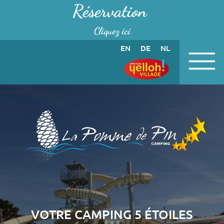
Panneau de gestion des cookies
Réservation
Cliquez ici
EN
DE
NL
VOTRE CAMPING 5 ÉTOILES