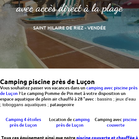
avec accès direct à la plage
SAINT HILAIRE DE RIEZ - VENDÉE
Camping piscine près de Luçon
Vous souhaitez passer vos vacances dans un
camping avec piscine près
de Luçon
? Le camping Pomme de Pin met à votre disposition un
espace aquatique de plein air chauffé à 28 °avec :
bassins ;
jeux d'eau
pataugeoire
;
toboggans aquatiques ;
Camping 4 étoiles
Location de c
amping
Camping avec
piscine
près de Luçon
près de Luçon
couverte
Tous ces équipement ainsi que notre
piscine couverte et chauffée à