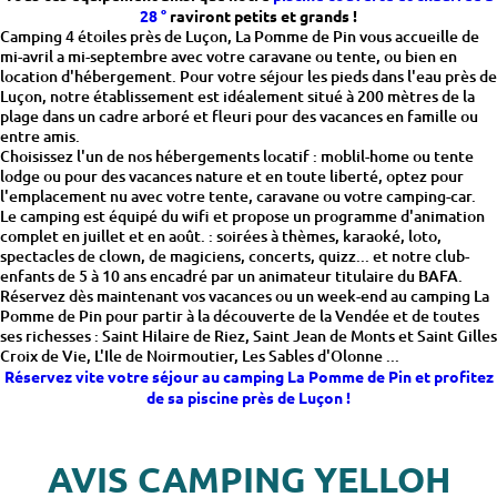
28 °
raviront petits et grands !
Camping 4 étoiles près de Luçon, La Pomme de Pin vous accueille de
mi-avril a mi-septembre avec votre caravane ou tente, ou bien en
location d'hébergement. Pour votre séjour les pieds dans l'eau près de
Luçon, notre établissement est idéalement situé à 200 mètres de la
plage dans un cadre arboré et fleuri pour des vacances en famille ou
entre amis.
Choisissez l'un de nos hébergements locatif : moblil-home ou tente
lodge ou pour des vacances nature et en toute liberté, optez pour
l'emplacement nu avec votre tente, caravane ou votre camping-car.
Le camping est équipé du wifi et propose un programme d'animation
complet en juillet et en août. : soirées à thèmes, karaoké, loto,
spectacles de clown, de magiciens, concerts, quizz... et notre club-
enfants de 5 à 10 ans encadré par un animateur titulaire du BAFA.
Réservez dès maintenant vos vacances ou un week-end au camping La
Pomme de Pin pour partir à la découverte de la Vendée et de toutes
ses richesses : Saint Hilaire de Riez, Saint Jean de Monts et Saint Gilles
Croix de Vie, L'Ile de Noirmoutier, Les Sables d'Olonne ...
Réservez vite votre séjour au camping La Pomme de Pin et profitez
de sa piscine près de Luçon !
AVIS CAMPING YELLOH