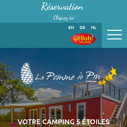
Panneau de gestion des cookies
Réservation
Cliquez ici
EN
DE
NL
VOTRE CAMPING 5 ÉTOILES