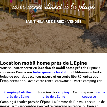
avec accès direct à la plage
SAINT HILAIRE DE RIEZ - VENDÉE
Location mobil home près de L'Epine
Vous souhaitez partir en
location de mobil home
près de L'Epine ?
choisissez l'un de nos
hébergements locatif
: moblil-home ou tente
lodge ou pour des vacances nature et en toute liberté, optez pour
l'emplacement nu avec votre tente, caravane ou votre camping-car.
Camping 4 étoiles
Location de c
amping
Camping avec
piscine
près de L'Epine
près de L'Epine
couverte
Camping 4 étoiles près de L'Epine, La Pomme de Pin vous accueille de
mi-avril a mi-septembre avec votre caravane ou tente, ou bien en