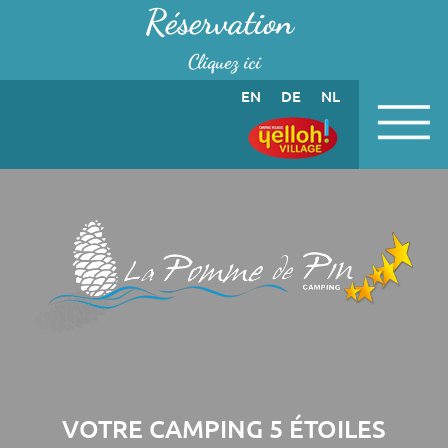
Panneau de gestion des cookies
Réservation
Cliquez ici
EN
DE
NL
VOTRE CAMPING 5 ÉTOILES