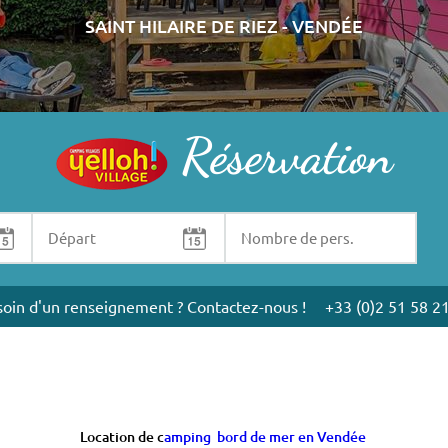
SAINT HILAIRE DE RIEZ - VENDÉE
Réservation
rmoutier
 Vendée
.
A 200 mètres de la plage et avec son accès direct
, La Pomme 
oin d'un renseignement ? Contactez-nous !
+33 (0)2 51 58 2
Location de c
amping bord de mer en Vendée
ou tente, ou bien en
location d'hébergement
. Pour votre séjour les pi
vacances en famille ou entre amis.
ge ou pour des vacances nature et en toute liberté, optez pour l'emp
piscine couverte et chauffée à 28 ° et vous propose un programme d'ani
ub-enfants de 5 à 10 ans encadré par un animateur titulaire du BAFA.
me de Pin pour partir à la découverte de la Vendée et de toutes ses ri