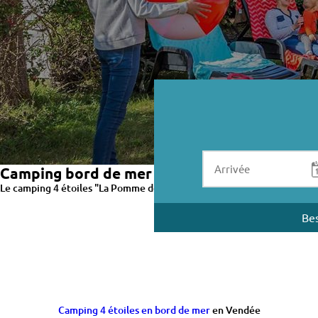
Camping bord de mer en Vendée près de Noi
Le camping 4 étoiles "La Pomme de Pin",
est situé en bord de mer en
Bes
Camping 4 étoiles en bord de mer
en Vendée
Nous vous accueillons de mi-avril a mi-septembre avec votre caravane 
situé à 200 mètres de la plage dans un cadre arboré et fleuri pour des 
Choisissez l'un de nos
hébergements locatif
: moblil-home ou tente lod
Le camping est équipé du wifi, d'un
espace aquatique chauffé
et d'une 
loto, spectacles de clown, de magiciens, concerts, quizz... et notre cl
Réservez dès maintenant vos vacances ou un week-end au camping La Pom