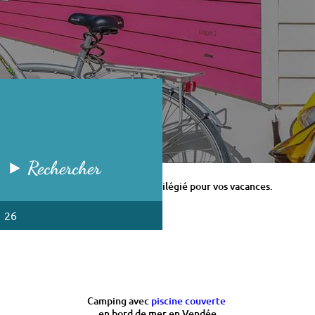
Rechercher
de Pin bénéficie d'une situation privilégié pour vos vacances.
1 26
Camping avec
piscine couverte
en bord de mer en Vendée
eds dans l'eau près de Noirmoutier, notre établissement est idéalement
lacement nu avec votre tente, caravane ou votre camping-car.
mation complet en juillet et en août. : soirées à thèmes, karaoké,
chesses : Saint Hilaire de Riez, Saint Jean de Monts et Saint Gilles