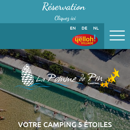
Panneau de gestion des cookies
Réservation
Cliquez ici
EN
DE
NL
VOTRE CAMPING 5 ÉTOILES