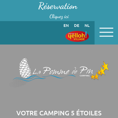
Panneau de gestion des cookies
Réservation
Cliquez ici
EN
DE
NL
VOTRE CAMPING 5 ÉTOILES