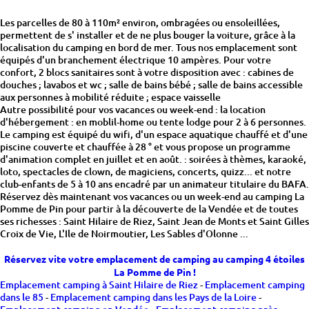
Les parcelles de 80 à 110m² environ, ombragées ou ensoleillées,
permettent de s' installer et de ne plus bouger la voiture, grâce à la
localisation du camping en bord de mer. Tous nos emplacement sont
équipés d'un branchement électrique 10 ampères. Pour votre
confort, 2 blocs sanitaires sont à votre disposition avec : cabines de
douches ; lavabos et wc ; salle de bains bébé ; salle de bains accessible
aux personnes à mobilité réduite ; espace vaisselle
Autre possibilité pour vos vacances ou week-end : la location
d'hébergement : en moblil-home ou tente lodge pour 2 à 6 personnes.
Le camping est équipé du wifi, d'un espace aquatique chauffé et d'une
piscine couverte et chauffée à 28 ° et vous propose un programme
d'animation complet en juillet et en août. : soirées à thèmes, karaoké,
loto, spectacles de clown, de magiciens, concerts, quizz... et notre
club-enfants de 5 à 10 ans encadré par un animateur titulaire du BAFA.
Réservez dès maintenant vos vacances ou un week-end au camping La
Pomme de Pin pour partir à la découverte de la Vendée et de toutes
ses richesses : Saint Hilaire de Riez, Saint Jean de Monts et Saint Gilles
Croix de Vie, L'Ile de Noirmoutier, Les Sables d'Olonne ...
Réservez vite votre emplacement de camping au camping 4 étoiles
La Pomme de Pin !
Emplacement camping à Saint Hilaire de Riez
-
Emplacement camping
dans le 85
-
Emplacement camping dans les Pays de la Loire
-