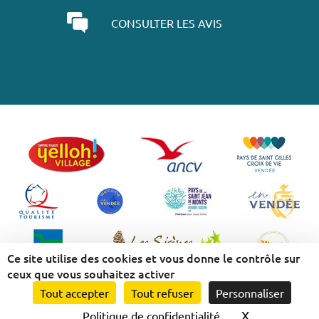
CONSULTER LES AVIS
Ce site utilise des cookies et vous donne le contrôle sur
ceux que vous souhaitez activer
Tout accepter
Tout refuser
Personnaliser
Mentions légales
-
Politique de confidentialité
-
Plan du site
-
Nos flux RSS
X
Masquer le 
Politique de confidentialité
Création et référencement Site internet E-comouest