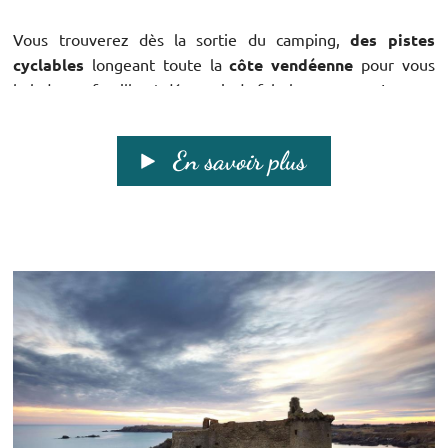
Vous trouverez dès la sortie du camping,
des pistes
cyclables
longeant toute la
côte vendéenne
pour vous
balader en famille et découvrir de fabuleux paysage!
La Vendée est une région riche tant
En savoir plus
au niveau culturel que naturel...
Découvrez les richesses
côté mer
et continuez votre
voyage dans
les terres ..
.