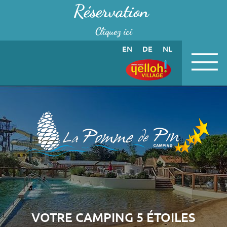
Panneau de gestion des cookies
Réservation
Cliquez ici
EN
DE
NL
VOTRE CAMPING 5 ÉTOILES