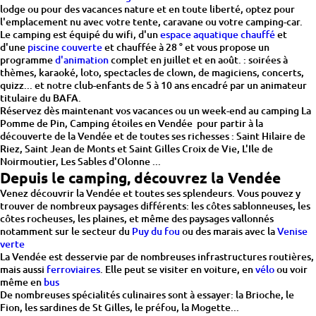
lodge ou pour des vacances nature et en toute liberté, optez pour
l'emplacement nu avec votre tente, caravane ou votre camping-car.
Le camping est équipé du wifi, d'un
espace aquatique chauffé
et
d'une
piscine couverte
et chauffée à 28 ° et vous propose un
programme
d'animation
complet en juillet et en août. : soirées à
thèmes, karaoké, loto, spectacles de clown, de magiciens, concerts,
quizz... et notre club-enfants de 5 à 10 ans encadré par un animateur
titulaire du BAFA.
Réservez dès maintenant vos vacances ou un week-end au camping La
Pomme de Pin, Camping étoiles en Vendée pour partir à la
découverte de la Vendée et de toutes ses richesses : Saint Hilaire de
Riez, Saint Jean de Monts et Saint Gilles Croix de Vie, L'Ile de
Noirmoutier, Les Sables d'Olonne ...
Depuis le camping, découvrez la Vendée
Venez découvrir la Vendée et toutes ses splendeurs. Vous pouvez y
trouver de nombreux paysages différents: les côtes sablonneuses, les
côtes rocheuses, les plaines, et même des paysages vallonnés
notamment sur le secteur du
Puy du fou
ou des marais avec la
Venise
verte
La Vendée est desservie par de nombreuses infrastructures routières,
mais aussi
ferroviaires
. Elle peut se visiter en voiture, en
vélo
ou voir
même en
bus
De nombreuses spécialités culinaires sont à essayer: la Brioche, le
Fion, les sardines de St Gilles, le préfou, la Mogette...