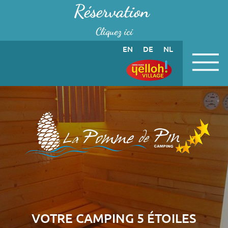
Panneau de gestion des cookies
Réservation
Cliquez ici
EN
DE
NL
VOTRE CAMPING 5 ÉTOILES