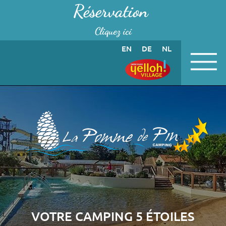
Panneau de gestion des cookies
Réservation
Cliquez ici
EN
DE
NL
VOTRE CAMPING 5 ÉTOILES