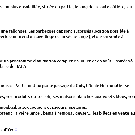
 plus ensoleillée, située en partie, le long de la route côtière, sur
ne rallonge). Les barbecues gaz sont autorisés (location possible à
verie comprend un lave-linge et un sèche-linge (jetons en vente à
e un programme d'animation complet en juillet et en août. : soirées à
ulaire du BAFA.
mimosas. Par le pont ou par le passage du Gois, l'île de Noirmoutier se
ies, ses produits du terroir, ses maisons blanches aux volets bleus, son
oubliable aux couleurs et saveurs insulaires.
rent ; rivière lente ; bains à remous ; geyser... les billets en vente a
le d'Yeu
!