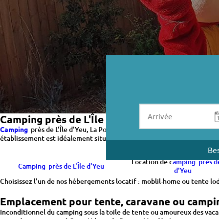
Camping près de L'Île d'Yeu
Camping
près de L'Île d'Yeu, La Pomme de Pin vous accueille de mi-av
établissement est idéalement situé à 200 mètres de la plage dans un ca
Bes
Location de c
amping près de
Camping près de L'Île d'Yeu
d'Yeu
Choisissez l'un de nos hébergements locatif : moblil-home ou tente lo
Emplacement pour tente, caravane ou camping-
Inconditionnel du camping sous la toile de tente ou amoureux des vaca