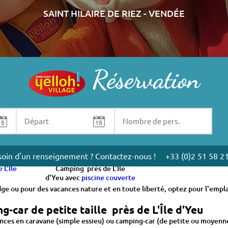
SAINT HILAIRE DE RIEZ - VENDÉE
Réservation
ril a mi-septembre avec votre caravane ou tente, ou bien en location d'
dre arboré et fleuri pour des vacances en famille ou entre amis.
oin d'un renseignement ? Contactez-nous !
+33 (0)2 51 58 2
 L'Île
Camping près de L'Île
d'Yeu avec
piscine couverte
dge ou pour des vacances nature et en toute liberté, optez pour l'emp
car de petite taille près de L'Île d'Yeu
nces en caravane (simple essieu) ou camping-car (de petite ou moyenne