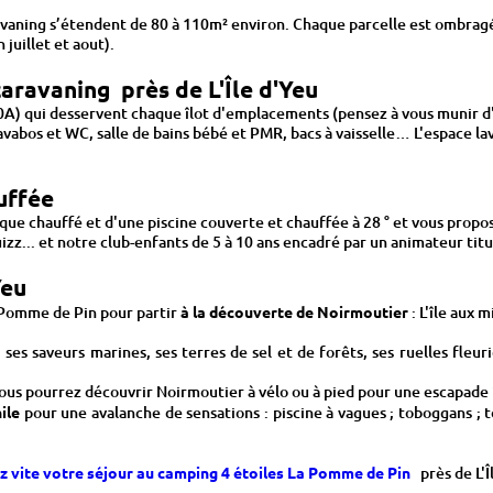
ning s’étendent de 80 à 110m² environ. Chaque parcelle est ombragée ou
 juillet et aout).
aravaning près de L'Île d'Yeu
A) qui desservent chaque îlot d'emplacements (pensez à vous munir d'u
avabos et WC, salle de bains bébé et PMR, bacs à vaisselle… L'espace la
uffée
ue chauffé et d'une piscine couverte et chauffée à 28 ° et vous propos
izz... et notre club-enfants de 5 à 10 ans encadré par un animateur tit
Yeu
 Pomme de Pin pour partir
à la découverte de Noirmoutier
: L'île aux 
 ses saveurs marines, ses terres de sel et de forêts, ses ruelles fleur
us pourrez découvrir Noirmoutier à vélo ou à pied pour une escapade in
ile
pour une avalanche de sensations : piscine à vagues ; toboggans ; tor
z vite votre séjour au camping 4 étoiles La Pomme de Pin
près de L'Î