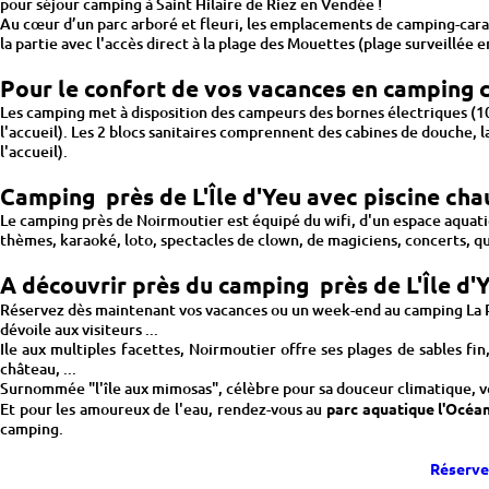
pour séjour camping à Saint Hilaire de Riez en Vendée !
Au cœur d’un parc arboré et fleuri, les emplacements de camping-carava
la partie avec l'accès direct à la plage des Mouettes (plage surveillée en
Pour le confort de vos vacances en camping c
Les camping met à disposition des campeurs des bornes électriques (10
l'accueil). Les 2 blocs sanitaires comprennent des cabines de douche, l
l'accueil).
Camping près de L'Île d'Yeu avec piscine cha
Le camping près de Noirmoutier est équipé du wifi, d'un espace aquatiq
thèmes, karaoké, loto, spectacles de clown, de magiciens, concerts, qu
A découvrir près du camping près de L'Île d'
Réservez dès maintenant vos vacances ou un week-end au camping La
dévoile aux visiteurs ...
Ile aux multiples facettes, Noirmoutier offre ses plages de sables fin,
château, ...
Surnommée "l'île aux mimosas", célèbre pour sa douceur climatique, vo
Et pour les amoureux de l'eau, rendez-vous au
parc aquatique l'Océan
camping.
Réserve