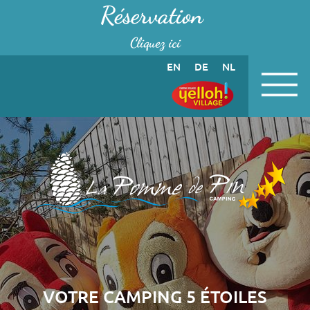
Panneau de gestion des cookies
Réservation
Cliquez ici
EN
DE
NL
VOTRE CAMPING 5 ÉTOILES