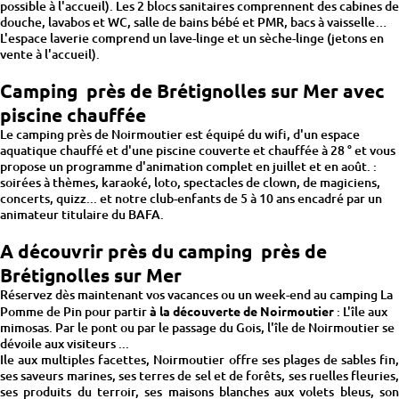
possible à l'accueil). Les 2 blocs sanitaires comprennent des cabines de
douche, lavabos et WC, salle de bains bébé et PMR, bacs à vaisselle…
L'espace laverie comprend un lave-linge et un sèche-linge (jetons en
vente à l'accueil).
Camping près de Brétignolles sur Mer avec
piscine chauffée
Le camping près de Noirmoutier est équipé du wifi, d'un espace
aquatique chauffé et d'une piscine couverte et chauffée à 28 ° et vous
propose un programme d'animation complet en juillet et en août. :
soirées à thèmes, karaoké, loto, spectacles de clown, de magiciens,
concerts, quizz... et notre club-enfants de 5 à 10 ans encadré par un
animateur titulaire du BAFA.
A découvrir près du camping près de
Brétignolles sur Mer
Réservez dès maintenant vos vacances ou un week-end au camping La
Pomme de Pin pour partir
à la découverte de Noirmoutier
: L'île aux
mimosas. Par le pont ou par le passage du Gois, l'île de Noirmoutier se
dévoile aux visiteurs ...
Ile aux multiples facettes, Noirmoutier offre ses plages de sables fin,
ses saveurs marines, ses terres de sel et de forêts, ses ruelles fleuries,
ses produits du terroir, ses maisons blanches aux volets bleus, son