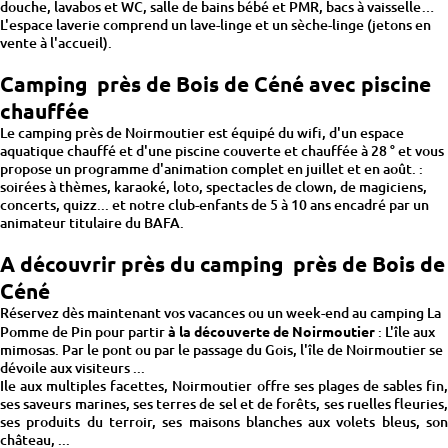
douche, lavabos et WC, salle de bains bébé et PMR, bacs à vaisselle…
L'espace laverie comprend un lave-linge et un sèche-linge (jetons en
vente à l'accueil).
Camping près de Bois de Céné avec piscine
chauffée
Le camping près de Noirmoutier est équipé du wifi, d'un espace
aquatique chauffé et d'une piscine couverte et chauffée à 28 ° et vous
propose un programme d'animation complet en juillet et en août. :
soirées à thèmes, karaoké, loto, spectacles de clown, de magiciens,
concerts, quizz... et notre club-enfants de 5 à 10 ans encadré par un
animateur titulaire du BAFA.
A découvrir près du camping près de Bois de
Céné
Réservez dès maintenant vos vacances ou un week-end au camping La
Pomme de Pin pour partir
à la découverte de Noirmoutier
: L'île aux
mimosas. Par le pont ou par le passage du Gois, l'île de Noirmoutier se
dévoile aux visiteurs ...
Ile aux multiples facettes, Noirmoutier offre ses plages de sables fin,
ses saveurs marines, ses terres de sel et de forêts, ses ruelles fleuries,
ses produits du terroir, ses maisons blanches aux volets bleus, son
château, ...