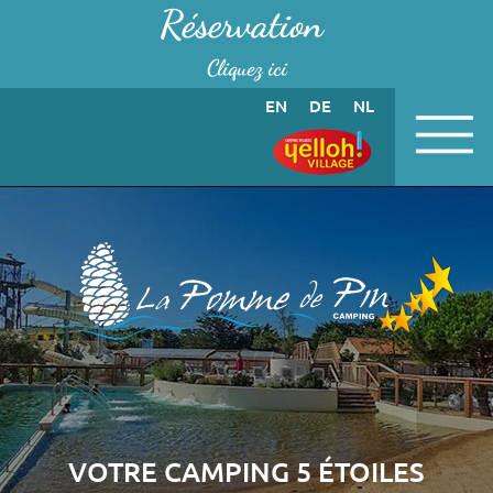
Panneau de gestion des cookies
Réservation
Cliquez ici
EN
DE
NL
VOTRE CAMPING 5 ÉTOILES