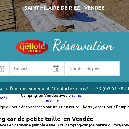
SAINT HILAIRE DE RIEZ - VENDÉE
Réservation
septembre avec votre caravane ou tente, ou bien en location d'hébergem
ri pour des vacances en famille ou entre amis.
oin d'un renseignement ? Contactez-nous !
+33 (0)2 51 58 2
Camping en Vendée avec
piscine
ndée
couverte
dge ou pour des vacances nature et en toute liberté, optez pour l'emp
g-car de petite taille en Vendée
nces en caravane (simple essieu) ou camping-car (de petite ou moyenne