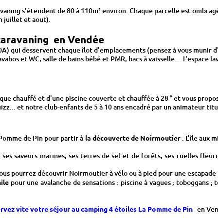
ning s’étendent de 80 à 110m² environ. Chaque parcelle est ombragée ou
 juillet et aout).
 caravaning en Vendée
A) qui desservent chaque îlot d'emplacements (pensez à vous munir d'u
avabos et WC, salle de bains bébé et PMR, bacs à vaisselle… L'espace la
ue chauffé et d'une piscine couverte et chauffée à 28 ° et vous propos
izz... et notre club-enfants de 5 à 10 ans encadré par un animateur tit
 Pomme de Pin pour partir
à la découverte de Noirmoutier
: L'île aux 
 ses saveurs marines, ses terres de sel et de forêts, ses ruelles fleur
us pourrez découvrir Noirmoutier à vélo ou à pied pour une escapade in
ile
pour une avalanche de sensations : piscine à vagues ; toboggans ; tor
rvez vite votre séjour au camping 4 étoiles La Pomme de Pin
en Ve