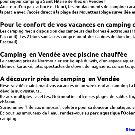
pour séjour camping à Saint Hilaire de Riez en Vendée !
Au cœur d’un parc arboré et fleuri, les emplacements de camping-carava
la partie avec l'accès direct à la plage des Mouettes (plage surveillée en
Pour le confort de vos vacances en camping
Les camping met à disposition des campeurs des bornes électriques (10
l'accueil). Les 2 blocs sanitaires comprennent des cabines de douche, l
l'accueil).
Camping en Vendée avec piscine chauffée
Le camping près de Noirmoutier est équipé du wifi, d'un espace aquatiq
thèmes, karaoké, loto, spectacles de clown, de magiciens, concerts, qu
A découvrir près du camping en Vendée
Réservez dès maintenant vos vacances ou un week-end au camping La
dévoile aux visiteurs ...
Ile aux multiples facettes, Noirmoutier offre ses plages de sables fin,
château, ...
Surnommée "l'île aux mimosas", célèbre pour sa douceur climatique, vo
Et pour les amoureux de l'eau, rendez-vous au
parc aquatique l'Océan
camping.
Rése