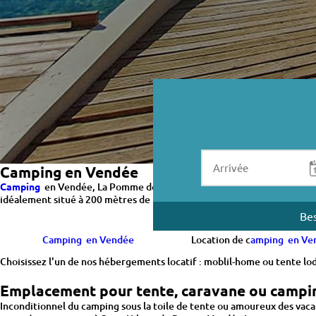
Camping en Vendée
Camping
en Vendée, La Pomme de Pin vous accueille de mi-avril a mi-
idéalement situé à 200 mètres de la plage dans un cadre arboré et fleu
Bes
Camping en Vendée
Location de c
amping en Ve
Choisissez l'un de nos hébergements locatif : moblil-home ou tente lo
Emplacement pour tente, caravane ou campin
Inconditionnel du camping sous la toile de tente ou amoureux des vaca