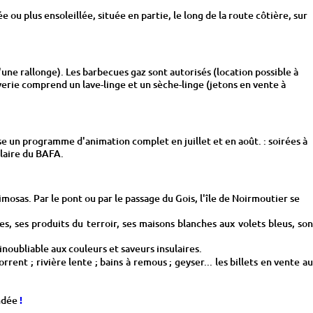
 plus ensoleillée, située en partie, le long de la route côtière, sur
ne rallonge). Les barbecues gaz sont autorisés (location possible à
verie comprend un lave-linge et un sèche-linge (jetons en vente à
e un programme d'animation complet en juillet et en août. : soirées à
ulaire du BAFA.
mimosas. Par le pont ou par le passage du Gois, l'île de Noirmoutier se
ies, ses produits du terroir, ses maisons blanches aux volets bleus, son
oubliable aux couleurs et saveurs insulaires.
rent ; rivière lente ; bains à remous ; geyser... les billets en vente a
ndée
!