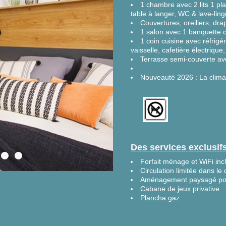
1 chambre avec 2 lits 1 pl
table à langer, WC & lave-ling
Couvertures, oreillers, drap
1 salon avec 1 banquette c
1 coin cuisine avec réfrigé
vaisselle, cafetière électrique
Terrasse semi-couverte avec
Nouveauté 2026 : La climat
Des services exclusi
Forfait ménage et WiFi inc
Circulation limitée dans l
Aménagement paysagé pour
Cabane de jeux privative
Plancha gaz