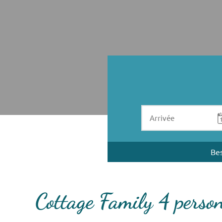
Bes
Cottage Family 4 pers