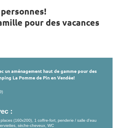
 personnes!
amille pour des vacances
ec un aménagement haut de gamme pour des
mping La Pomme de Pin en Vendée!
9)
ec :
 places (160x200), 1 coffre-fort, penderie / salle d'eau
erviettes, sèche-cheveux, WC