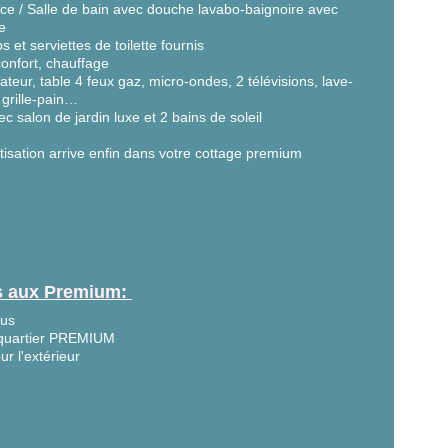
ace / Salle de bain avec douche lavabo-baignoire avec
e
s et serviettes de toilette fournis
onfort, chauffage
rateur, table 4 feux gaz, micro-ondes, 2 télévisions, lave-
, grille-pain…
 salon de jardin luxe et 2 bains de soleil
isation arrive enfin dans votre cottage premium
fs aux Premium:
lus
e quartier PREMIUM
 l'extérieur