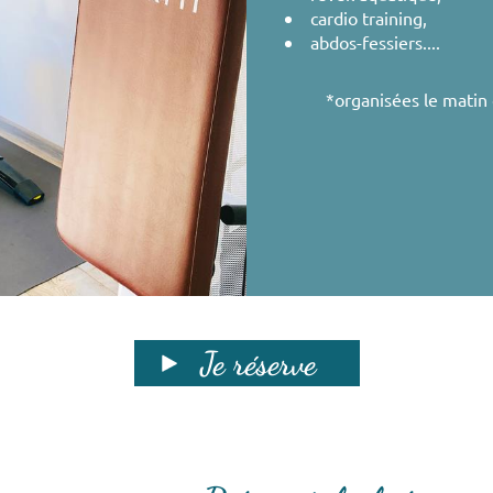
cardio training,
abdos-fessiers....
*organisées le matin 
Je réserve