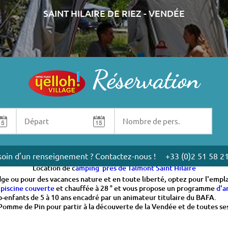
SAINT HILAIRE DE RIEZ - VENDÉE
Réservation
ire
 accueille de mi-avril a mi-septembre avec votre caravane ou tente, ou
é à 200 mètres de la plage dans un cadre arboré et fleuri pour des vaca
oin d'un renseignement ? Contactez-nous !
+33 (0)2 51 58 2
Location de c
amping près de Talmont Saint Hilaire
ge ou pour des vacances nature et en toute liberté, optez pour l'emp
e
piscine couverte
et chauffée à 28 ° et vous propose un programme
d'a
ub-enfants de 5 à 10 ans encadré par un animateur titulaire du BAFA.
me de Pin pour partir à la découverte de la Vendée et de toutes ses ri