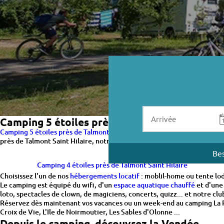
Camping 5 étoiles près de Talmont Saint Hila
Camping 5 étoiles près de Talmont Saint Hilaire
, La Pomme de Pin vous
près de Talmont Saint Hilaire, notre établissement est idéalement situ
Bes
Camping 4 étoiles près de Talmont Saint Hilaire
Choisissez l'un de nos
hébergements locatif
: moblil-home ou tente lod
Le camping est équipé du wifi, d'un
espace aquatique chauffé
et d'un
loto, spectacles de clown, de magiciens, concerts, quizz... et notre cl
Réservez dès maintenant vos vacances ou un week-end au camping La Pom
Croix de Vie, L'Ile de Noirmoutier, Les Sables d'Olonne ...
Depuis le camping, découvrez la Vendée