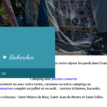
Rechercher
 bien en
location d'hébergement
. Pour votre séjour les pieds dans l'eau
nces en famille ou entre amis.
1 26
Camping avec
piscine couverte
lacement nu avec votre tente, caravane ou votre camping-car.
nimation
complet en juillet et en août. : soirées à thèmes, karaoké,
chesses : Saint Hilaire de Riez, Saint Jean de Monts et Saint Gilles