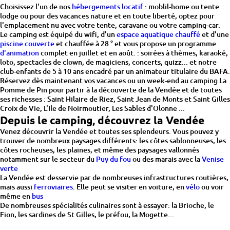
Choisissez l'un de nos
hébergements locatif
: moblil-home ou tente
lodge ou pour des vacances nature et en toute liberté, optez pour
l'emplacement nu avec votre tente, caravane ou votre camping-car.
Le camping est équipé du wifi, d'un
espace aquatique chauffé
et d'une
piscine couverte
et chauffée à 28 ° et vous propose un programme
d'animation
complet en juillet et en août. : soirées à thèmes, karaoké,
loto, spectacles de clown, de magiciens, concerts, quizz... et notre
club-enfants de 5 à 10 ans encadré par un animateur titulaire du BAFA.
Réservez dès maintenant vos vacances ou un week-end au camping La
Pomme de Pin pour partir à la découverte de la Vendée et de toutes
ses richesses : Saint Hilaire de Riez, Saint Jean de Monts et Saint Gilles
Croix de Vie, L'Ile de Noirmoutier, Les Sables d'Olonne ...
Depuis le camping, découvrez la Vendée
Venez découvrir la Vendée et toutes ses splendeurs. Vous pouvez y
trouver de nombreux paysages différents: les côtes sablonneuses, les
côtes rocheuses, les plaines, et même des paysages vallonnés
notamment sur le secteur du
Puy du fou
ou des marais avec la
Venise
verte
La Vendée est desservie par de nombreuses infrastructures routières,
mais aussi
ferroviaires
. Elle peut se visiter en voiture, en
vélo
ou voir
même en
bus
De nombreuses spécialités culinaires sont à essayer: la Brioche, le
Fion, les sardines de St Gilles, le préfou, la Mogette...