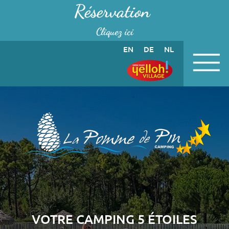
Panneau de gestion des cookies
Réservation
Cliquez ici
EN
DE
NL
VOTRE CAMPING 5 ÉTOILES