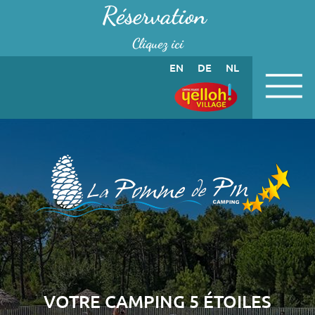
Panneau de gestion des cookies
Réservation
Cliquez ici
EN
DE
NL
VOTRE CAMPING 5 ÉTOILES