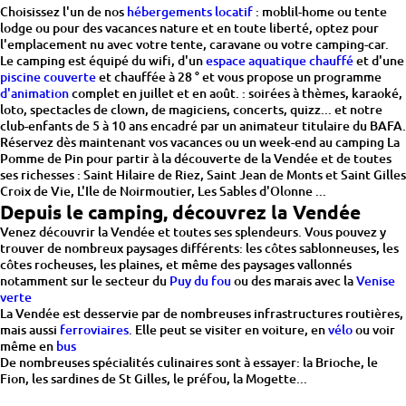
Choisissez l'un de nos
hébergements locatif
: moblil-home ou tente
lodge ou pour des vacances nature et en toute liberté, optez pour
l'emplacement nu avec votre tente, caravane ou votre camping-car.
Le camping est équipé du wifi, d'un
espace aquatique chauffé
et d'une
piscine couverte
et chauffée à 28 ° et vous propose un programme
d'animation
complet en juillet et en août. : soirées à thèmes, karaoké,
loto, spectacles de clown, de magiciens, concerts, quizz... et notre
club-enfants de 5 à 10 ans encadré par un animateur titulaire du BAFA.
Réservez dès maintenant vos vacances ou un week-end au camping La
Pomme de Pin pour partir à la découverte de la Vendée et de toutes
ses richesses : Saint Hilaire de Riez, Saint Jean de Monts et Saint Gilles
Croix de Vie, L'Ile de Noirmoutier, Les Sables d'Olonne ...
Depuis le camping, découvrez la Vendée
Venez découvrir la Vendée et toutes ses splendeurs. Vous pouvez y
trouver de nombreux paysages différents: les côtes sablonneuses, les
côtes rocheuses, les plaines, et même des paysages vallonnés
notamment sur le secteur du
Puy du fou
ou des marais avec la
Venise
verte
La Vendée est desservie par de nombreuses infrastructures routières,
mais aussi
ferroviaires
. Elle peut se visiter en voiture, en
vélo
ou voir
même en
bus
De nombreuses spécialités culinaires sont à essayer: la Brioche, le
Fion, les sardines de St Gilles, le préfou, la Mogette...