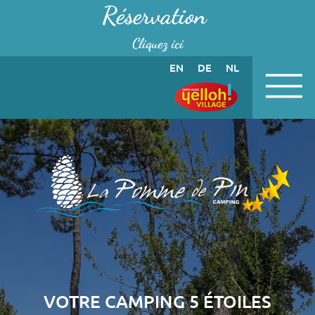
Panneau de gestion des cookies
Réservation
Cliquez ici
EN
DE
NL
VOTRE CAMPING 5 ÉTOILES