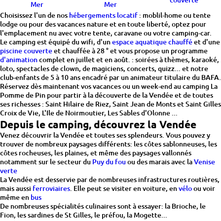
Mer
Mer
Choisissez l'un de nos
hébergements locatif
: moblil-home ou tente
lodge ou pour des vacances nature et en toute liberté, optez pour
l'emplacement nu avec votre tente, caravane ou votre camping-car.
Le camping est équipé du wifi, d'un
espace aquatique chauffé
et d'une
piscine couverte
et chauffée à 28 ° et vous propose un programme
d'animation
complet en juillet et en août. : soirées à thèmes, karaoké,
loto, spectacles de clown, de magiciens, concerts, quizz... et notre
club-enfants de 5 à 10 ans encadré par un animateur titulaire du BAFA.
Réservez dès maintenant vos vacances ou un week-end au camping La
Pomme de Pin pour partir à la découverte de la Vendée et de toutes
ses richesses : Saint Hilaire de Riez, Saint Jean de Monts et Saint Gilles
Croix de Vie, L'Ile de Noirmoutier, Les Sables d'Olonne ...
Depuis le camping, découvrez la Vendée
Venez découvrir la Vendée et toutes ses splendeurs. Vous pouvez y
trouver de nombreux paysages différents: les côtes sablonneuses, les
côtes rocheuses, les plaines, et même des paysages vallonnés
notamment sur le secteur du
Puy du fou
ou des marais avec la
Venise
verte
La Vendée est desservie par de nombreuses infrastructures routières,
mais aussi
ferroviaires
. Elle peut se visiter en voiture, en
vélo
ou voir
même en
bus
De nombreuses spécialités culinaires sont à essayer: la Brioche, le
Fion, les sardines de St Gilles, le préfou, la Mogette...