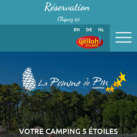
Panneau de gestion des cookies
Réservation
Cliquez ici
EN
DE
NL
VOTRE CAMPING 5 ÉTOILES