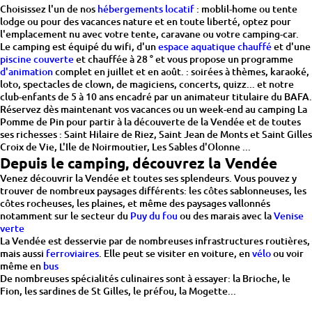
Choisissez l'un de nos
hébergements locatif
: moblil-home ou tente
lodge ou pour des vacances nature et en toute liberté, optez pour
l'emplacement nu avec votre tente, caravane ou votre camping-car.
Le camping est équipé du wifi, d'un
espace aquatique chauffé
et d'une
piscine couverte
et chauffée à 28 ° et vous propose un programme
d'animation
complet en juillet et en août. : soirées à thèmes, karaoké,
loto, spectacles de clown, de magiciens, concerts, quizz... et notre
club-enfants de 5 à 10 ans encadré par un animateur titulaire du BAFA.
Réservez dès maintenant vos vacances ou un week-end au camping La
Pomme de Pin pour partir à la découverte de la Vendée et de toutes
ses richesses : Saint Hilaire de Riez, Saint Jean de Monts et Saint Gilles
Croix de Vie, L'Ile de Noirmoutier, Les Sables d'Olonne ...
Depuis le camping, découvrez la Vendée
Venez découvrir la Vendée et toutes ses splendeurs. Vous pouvez y
trouver de nombreux paysages différents: les côtes sablonneuses, les
côtes rocheuses, les plaines, et même des paysages vallonnés
notamment sur le secteur du
Puy du fou
ou des marais avec la
Venise
verte
La Vendée est desservie par de nombreuses infrastructures routières,
mais aussi
ferroviaires
. Elle peut se visiter en voiture, en
vélo
ou voir
même en
bus
De nombreuses spécialités culinaires sont à essayer: la Brioche, le
Fion, les sardines de St Gilles, le préfou, la Mogette...