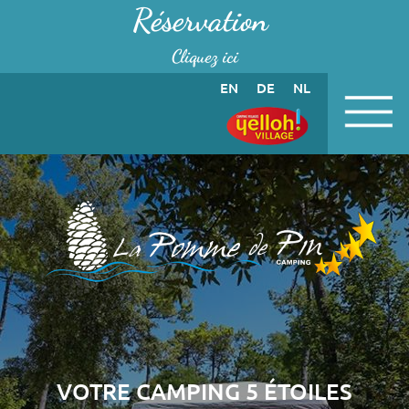
Panneau de gestion des cookies
Réservation
Cliquez ici
EN
DE
NL
VOTRE CAMPING 5 ÉTOILES