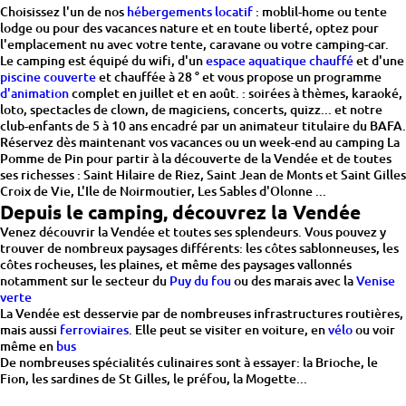
Choisissez l'un de nos
hébergements locatif
: moblil-home ou tente
lodge ou pour des vacances nature et en toute liberté, optez pour
l'emplacement nu avec votre tente, caravane ou votre camping-car.
Le camping est équipé du wifi, d'un
espace aquatique chauffé
et d'une
piscine couverte
et chauffée à 28 ° et vous propose un programme
d'animation
complet en juillet et en août. : soirées à thèmes, karaoké,
loto, spectacles de clown, de magiciens, concerts, quizz... et notre
club-enfants de 5 à 10 ans encadré par un animateur titulaire du BAFA.
Réservez dès maintenant vos vacances ou un week-end au camping La
Pomme de Pin pour partir à la découverte de la Vendée et de toutes
ses richesses : Saint Hilaire de Riez, Saint Jean de Monts et Saint Gilles
Croix de Vie, L'Ile de Noirmoutier, Les Sables d'Olonne ...
Depuis le camping, découvrez la Vendée
Venez découvrir la Vendée et toutes ses splendeurs. Vous pouvez y
trouver de nombreux paysages différents: les côtes sablonneuses, les
côtes rocheuses, les plaines, et même des paysages vallonnés
notamment sur le secteur du
Puy du fou
ou des marais avec la
Venise
verte
La Vendée est desservie par de nombreuses infrastructures routières,
mais aussi
ferroviaires
. Elle peut se visiter en voiture, en
vélo
ou voir
même en
bus
De nombreuses spécialités culinaires sont à essayer: la Brioche, le
Fion, les sardines de St Gilles, le préfou, la Mogette...