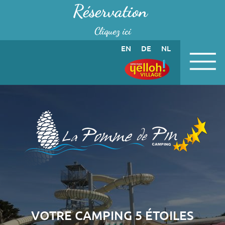
Panneau de gestion des cookies
Réservation
Cliquez ici
EN
DE
NL
VOTRE CAMPING 5 ÉTOILES