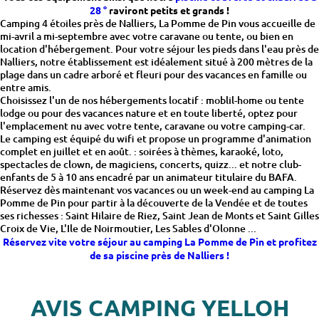
28 °
raviront petits et grands !
Camping 4 étoiles près de Nalliers, La Pomme de Pin vous accueille de
mi-avril a mi-septembre avec votre caravane ou tente, ou bien en
location d'hébergement. Pour votre séjour les pieds dans l'eau près de
Nalliers, notre établissement est idéalement situé à 200 mètres de la
plage dans un cadre arboré et fleuri pour des vacances en famille ou
entre amis.
Choisissez l'un de nos hébergements locatif : moblil-home ou tente
lodge ou pour des vacances nature et en toute liberté, optez pour
l'emplacement nu avec votre tente, caravane ou votre camping-car.
Le camping est équipé du wifi et propose un programme d'animation
complet en juillet et en août. : soirées à thèmes, karaoké, loto,
spectacles de clown, de magiciens, concerts, quizz... et notre club-
enfants de 5 à 10 ans encadré par un animateur titulaire du BAFA.
Réservez dès maintenant vos vacances ou un week-end au camping La
Pomme de Pin pour partir à la découverte de la Vendée et de toutes
ses richesses : Saint Hilaire de Riez, Saint Jean de Monts et Saint Gilles
Croix de Vie, L'Ile de Noirmoutier, Les Sables d'Olonne ...
Réservez vite votre séjour au camping La Pomme de Pin et profitez
de sa piscine près de Nalliers !
AVIS CAMPING YELLOH