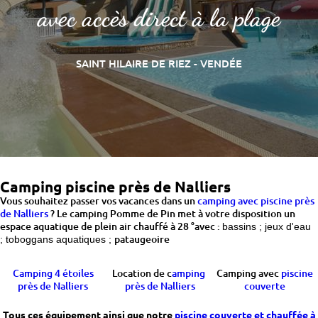
avec accès direct à la plage
SAINT HILAIRE DE RIEZ - VENDÉE
Camping piscine près de Nalliers
Vous souhaitez passer vos vacances dans un
camping avec piscine près
de Nalliers
? Le camping Pomme de Pin met à votre disposition un
espace aquatique de plein air chauffé à 28 °avec :
bassins ;
jeux d'eau
pataugeoire
;
toboggans aquatiques ;
Camping 4 étoiles
Location de c
amping
Camping avec
piscine
près de Nalliers
près de Nalliers
couverte
Tous ces équipement ainsi que notre
piscine couverte et chauffée à