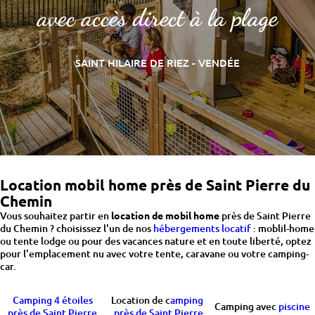
avec accès direct à la plage
SAINT HILAIRE DE RIEZ - VENDÉE
Location mobil home près de Saint Pierre du
Chemin
Vous souhaitez partir en
location de mobil home
près de Saint Pierre
du Chemin ? choisissez l'un de nos
hébergements locatif
: moblil-home
ou tente lodge ou pour des vacances nature et en toute liberté, optez
pour l'emplacement nu avec votre tente, caravane ou votre camping-
car.
Camping 4 étoiles
Location de c
amping
Camping avec
piscine
près de Saint Pierre
près de Saint Pierre