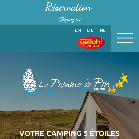
Panneau de gestion des cookies
Réservation
Cliquez ici
EN
DE
NL
VOTRE CAMPING 5 ÉTOILES