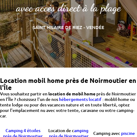
avec accès direct à la plage
SAINT HILAIRE DE RIEZ - VENDÉE
Location mobil home près de Noirmoutier en
l'Île
Vous souhaitez partir en
location de mobil home
près de Noirmoutier
en l'Île ? choisissez l'un de nos
hébergements locatif
: moblil-home ou
tente lodge ou pour des vacances nature et en toute liberté, optez
pour l'emplacement nu avec votre tente, caravane ou votre camping-
car.
Camping 4 étoiles
Location de c
amping
Camping avec
piscine
près de Noirmoutier
près de Noirmoutier