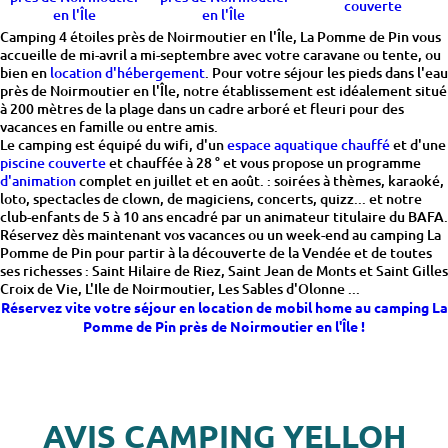
couverte
en l'Île
en l'Île
Camping 4 étoiles près de Noirmoutier en l'Île, La Pomme de Pin vous
accueille de mi-avril a mi-septembre avec votre caravane ou tente, ou
bien en
location d'hébergement
. Pour votre séjour les pieds dans l'eau
près de Noirmoutier en l'Île, notre établissement est idéalement situé
à 200 mètres de la plage dans un cadre arboré et fleuri pour des
vacances en famille ou entre amis.
Le camping est équipé du wifi, d'un
espace aquatique chauffé
et d'une
piscine couverte
et chauffée à 28 ° et vous propose un programme
d'animation
complet en juillet et en août. : soirées à thèmes, karaoké,
loto, spectacles de clown, de magiciens, concerts, quizz... et notre
club-enfants de 5 à 10 ans encadré par un animateur titulaire du BAFA.
Réservez dès maintenant vos vacances ou un week-end au camping La
Pomme de Pin pour partir à la découverte de la Vendée et de toutes
ses richesses : Saint Hilaire de Riez, Saint Jean de Monts et Saint Gilles
Croix de Vie, L'Ile de Noirmoutier, Les Sables d'Olonne ...
Réservez vite votre séjour en location de mobil home au camping La
Pomme de Pin près de Noirmoutier en l'Île !
AVIS CAMPING YELLOH