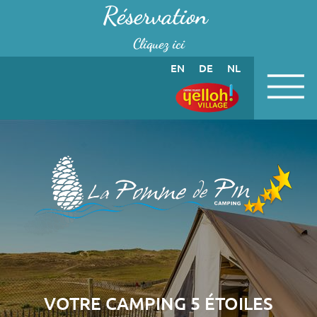
Panneau de gestion des cookies
Réservation
Cliquez ici
EN
DE
NL
VOTRE CAMPING 5 ÉTOILES