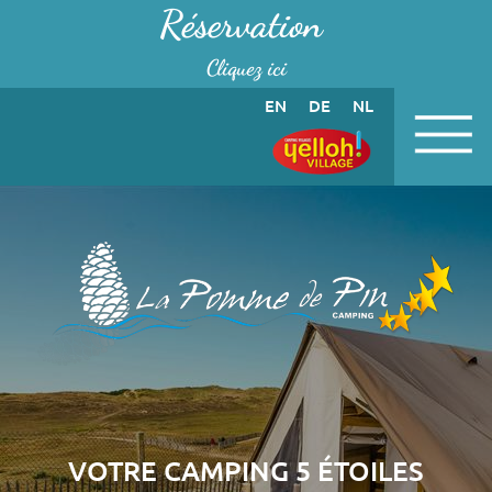
Panneau de gestion des cookies
Réservation
Cliquez ici
EN
DE
NL
VOTRE CAMPING 5 ÉTOILES