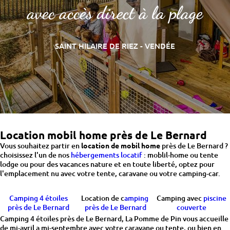
avec accès direct à la plage
SAINT HILAIRE DE RIEZ - VENDÉE
Location mobil home près de Le Bernard
Vous souhaitez partir en
location de mobil home
près de Le Bernard ?
choisissez l'un de nos
hébergements locatif
: moblil-home ou tente
lodge ou pour des vacances nature et en toute liberté, optez pour
l'emplacement nu avec votre tente, caravane ou votre camping-car.
Camping 4 étoiles
Location de c
amping
Camping avec
piscine
près de Le Bernard
près de Le Bernard
couverte
Camping 4 étoiles près de Le Bernard, La Pomme de Pin vous accueille
de mi-avril a mi-septembre avec votre caravane ou tente, ou bien en