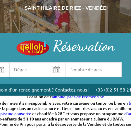
SAINT HILAIRE DE RIEZ - VENDÉE
Réservation
 choisissez l'un de nos
hébergements locatif
: moblil-home ou tente lo
oin d'un renseignement ? Contactez-nous !
+33 (0)2 51 58 2
Location de c
amping près de Fromentine
 de mi-avril a mi-septembre avec votre caravane ou tente, ou bien en
l
la plage dans un cadre arboré et fleuri pour des vacances en famille o
e
piscine couverte
et chauffée à 28 ° et vous propose un programme
d'a
ub-enfants de 5 à 10 ans encadré par un animateur titulaire du BAFA.
me de Pin pour partir à la découverte de la Vendée et de toutes ses ri