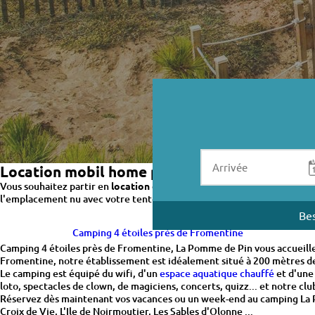
Location mobil home près de Fromentine
Vous souhaitez partir en
location de mobil home
près de Fromentine ?
l'emplacement nu avec votre tente, caravane ou votre camping-car.
Bes
Camping 4 étoiles près de Fromentine
Camping 4 étoiles près de Fromentine, La Pomme de Pin vous accueille
Fromentine, notre établissement est idéalement situé à 200 mètres de 
Le camping est équipé du wifi, d'un
espace aquatique chauffé
et d'un
loto, spectacles de clown, de magiciens, concerts, quizz... et notre cl
Réservez dès maintenant vos vacances ou un week-end au camping La Pom
Croix de Vie, L'Ile de Noirmoutier, Les Sables d'Olonne ...