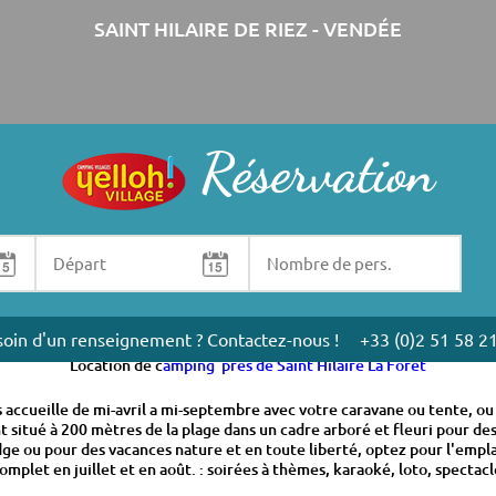
SAINT HILAIRE DE RIEZ - VENDÉE
Réservation
re La Forêt
rte près de Saint Hilaire La Forêt ? Le camping Pomme de Pin met à vot
petits et grands ainsi qu'une piscine couverte et chauffée à 28 °
oin d'un renseignement ? Contactez-nous !
+33 (0)2 51 58 2
Location de c
amping près de Saint Hilaire La Forêt
 accueille de mi-avril a mi-septembre avec votre caravane ou tente, ou
t situé à 200 mètres de la plage dans un cadre arboré et fleuri pour de
dge ou pour des vacances nature et en toute liberté, optez pour l'emp
omplet en juillet et en août. : soirées à thèmes, karaoké, loto, spectac