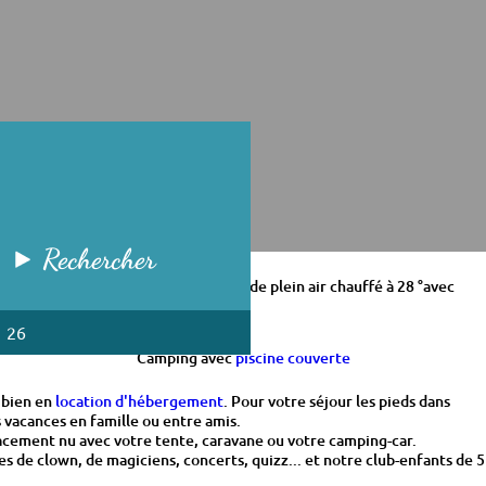
Rechercher
re disposition un espace aquatique de plein air chauffé à 28 °avec
1 26
Camping avec
piscine couverte
 bien en
location d'hébergement
. Pour votre séjour les pieds dans
s vacances en famille ou entre amis.
lacement nu avec votre tente, caravane ou votre camping-car.
les de clown, de magiciens, concerts, quizz... et notre club-enfants de 5