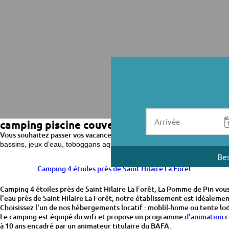
camping piscine couverte près de Saint Hilai
Vous souhaitez passer vos vacances dans un camping avec piscine couve
et pataugeoire qui raviront 
bassins, jeux d'eau, toboggans aquatiques
Bes
Camping 4 étoiles près de Saint Hilaire La Forêt
Camping 4 étoiles près de Saint Hilaire La Forêt, La Pomme de Pin vous
l'eau près de Saint Hilaire La Forêt, notre établissement est idéalemen
Choisissez l'un de nos hébergements locatif : moblil-home ou tente lo
Le camping est équipé du wifi et propose un programme
d'animation
c
à 10 ans encadré par un animateur titulaire du BAFA.