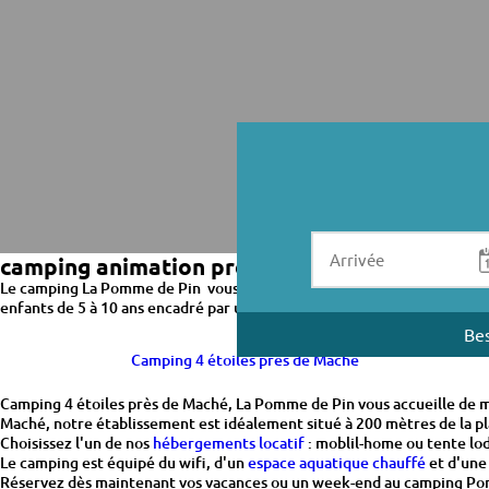
camping animation près de Maché
Le camping La Pomme de Pin vous propose un programme d'
animatio
enfants de 5 à 10 ans encadré par un animateur titulaire du BAFA. Pour 
Bes
Camping 4 étoiles près de Maché
Camping 4 étoiles près de Maché, La Pomme de Pin vous accueille de m
Maché, notre établissement est idéalement situé à 200 mètres de la pl
Choisissez l'un de nos
hébergements locatif
: moblil-home ou tente lod
Le camping est équipé du wifi, d'un
espace aquatique chauffé
et d'un
Réservez dès maintenant vos vacances ou un week-end au camping Pomme 