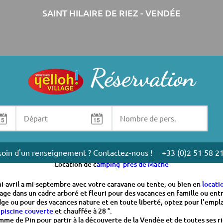
SAINT HILAIRE DE RIEZ - VENDÉE
Réservation
n
près de Maché
en juillet et en août. : soirées à thèmes, karaoké, loto
que toute la famille reparte avec des souvenris inoubliables !
oin d'un renseignement ? Contactez-nous !
+33 (0)2 51 58 2
Location de c
amping près de Maché
i-avril a mi-septembre avec votre caravane ou tente, ou bien en
locat
age dans un cadre arboré et fleuri pour des vacances en famille ou ent
ge ou pour des vacances nature et en toute liberté, optez pour l'emp
e
piscine couverte
et chauffée à 28 °.
de Pin pour partir à la découverte de la Vendée et de toutes ses riche