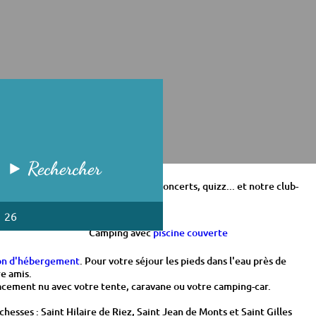
Rechercher
, spectacles de clown, de magiciens, concerts, quizz... et notre club-
1 26
Camping avec
piscine couverte
ion d'hébergement
. Pour votre séjour les pieds dans l'eau près de
re amis.
lacement nu avec votre tente, caravane ou votre camping-car.
sses : Saint Hilaire de Riez, Saint Jean de Monts et Saint Gilles