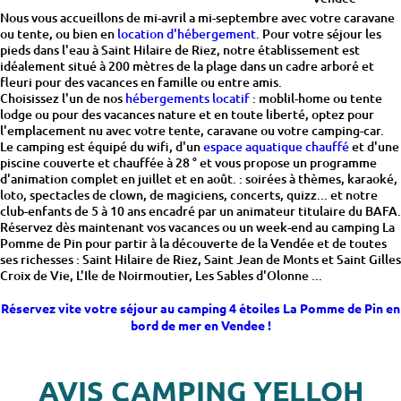
Nous vous accueillons de mi-avril a mi-septembre avec votre caravane
ou tente, ou bien en
location d'hébergement
. Pour votre séjour les
pieds dans l'eau à Saint Hilaire de Riez, notre établissement est
idéalement situé à 200 mètres de la plage dans un cadre arboré et
fleuri pour des vacances en famille ou entre amis.
Choisissez l'un de nos
hébergements locatif
: moblil-home ou tente
lodge ou pour des vacances nature et en toute liberté, optez pour
l'emplacement nu avec votre tente, caravane ou votre camping-car.
Le camping est équipé du wifi, d'un
espace aquatique chauffé
et d'une
piscine couverte et chauffée à 28 ° et vous propose un programme
d'animation complet en juillet et en août. : soirées à thèmes, karaoké,
loto, spectacles de clown, de magiciens, concerts, quizz... et notre
club-enfants de 5 à 10 ans encadré par un animateur titulaire du BAFA.
Réservez dès maintenant vos vacances ou un week-end au camping La
Pomme de Pin pour partir à la découverte de la Vendée et de toutes
ses richesses : Saint Hilaire de Riez, Saint Jean de Monts et Saint Gilles
Croix de Vie, L'Ile de Noirmoutier, Les Sables d'Olonne ...
Réservez vite votre séjour au camping 4 étoiles La Pomme de Pin en
bord de mer en Vendee !
AVIS CAMPING YELLOH