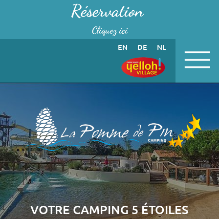
Panneau de gestion des cookies
Réservation
Cliquez ici
EN
DE
NL
VOTRE CAMPING 5 ÉTOILES