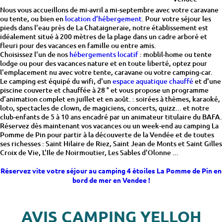
Nous vous accueillons de mi-avril a mi-septembre avec votre caravane
ou tente, ou bien en
location d'hébergement
. Pour votre séjour les
pieds dans l'eau près de La Chataigneraie, notre établissement est
idéalement situé à 200 mètres de la plage dans un cadre arboré et
fleuri pour des vacances en famille ou entre amis.
Choisissez l'un de nos
hébergements locatif
: moblil-home ou tente
lodge ou pour des vacances nature et en toute liberté, optez pour
l'emplacement nu avec votre tente, caravane ou votre camping-car.
Le camping est équipé du wifi, d'un
espace aquatique chauffé
et d'une
piscine couverte et chauffée à 28 ° et vous propose un programme
d'animation complet en juillet et en août. : soirées à thèmes, karaoké,
loto, spectacles de clown, de magiciens, concerts, quizz... et notre
club-enfants de 5 à 10 ans encadré par un animateur titulaire du BAFA.
Réservez dès maintenant vos vacances ou un week-end au camping La
Pomme de Pin pour partir à la découverte de la Vendée et de toutes
ses richesses : Saint Hilaire de Riez, Saint Jean de Monts et Saint Gilles
Croix de Vie, L'Ile de Noirmoutier, Les Sables d'Olonne ...
Réservez vite votre séjour au camping 4 étoiles La Pomme de Pin en
bord de mer en Vendee !
AVIS CAMPING YELLOH