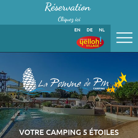
Panneau de gestion des cookies
Réservation
Cliquez ici
EN
DE
NL
VOTRE CAMPING 5 ÉTOILES