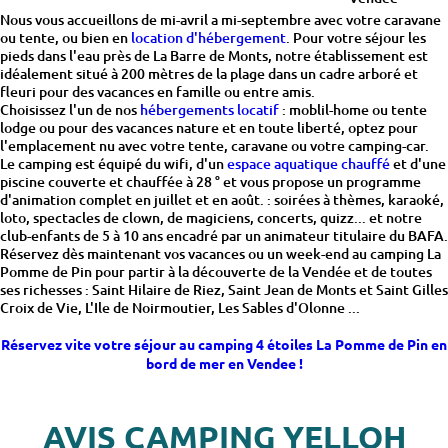
Nous vous accueillons de mi-avril a mi-septembre avec votre caravane
ou tente, ou bien en
location d'hébergement
. Pour votre séjour les
pieds dans l'eau près de La Barre de Monts, notre établissement est
idéalement situé à 200 mètres de la plage dans un cadre arboré et
fleuri pour des vacances en famille ou entre amis.
Choisissez l'un de nos
hébergements locatif
: moblil-home ou tente
lodge ou pour des vacances nature et en toute liberté, optez pour
l'emplacement nu avec votre tente, caravane ou votre camping-car.
Le camping est équipé du wifi, d'un
espace aquatique chauffé
et d'une
piscine couverte et chauffée à 28 ° et vous propose un programme
d'animation complet en juillet et en août. : soirées à thèmes, karaoké,
loto, spectacles de clown, de magiciens, concerts, quizz... et notre
club-enfants de 5 à 10 ans encadré par un animateur titulaire du BAFA.
Réservez dès maintenant vos vacances ou un week-end au camping La
Pomme de Pin pour partir à la découverte de la Vendée et de toutes
ses richesses : Saint Hilaire de Riez, Saint Jean de Monts et Saint Gilles
Croix de Vie, L'Ile de Noirmoutier, Les Sables d'Olonne ...
Réservez vite votre séjour au camping 4 étoiles La Pomme de Pin en
bord de mer en Vendee !
AVIS CAMPING YELLOH