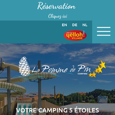
Panneau de gestion des cookies
Réservation
Cliquez ici
EN
DE
NL
VOTRE CAMPING 5 ÉTOILES