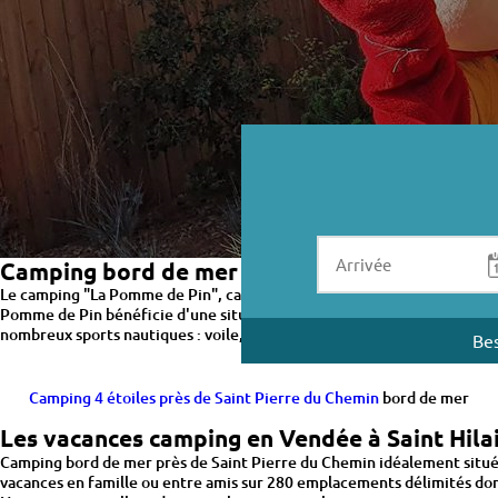
Camping bord de mer près de Saint Pierre d
Le camping "La Pomme de Pin", camping plage près de Saint Pierre d
Pomme de Pin bénéficie d'une situation privilégié de bord de mer pou
nombreux sports nautiques : voile, catamaran, char à voile, planche à v
Bes
Camping 4 étoiles près de Saint Pierre du Chemin
bord de mer
Les vacances camping en Vendée à Saint Hila
Camping bord de mer près de Saint Pierre du Chemin idéalement situé à
vacances en famille ou entre amis sur 280 emplacements délimités d