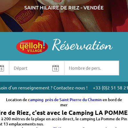
SAINT HILAIRE DE RIEZ - VENDÉE
Réservation
u Chemin
u Chemin,
offre un acces direct à la plage en vendee près de Saint Pie
r vos vacances. Avec ses
12 plages surveillées en juillet et août
, Saint H
oile, surf, kayak de mer... La plage située devant le camping est égalem
oin d'un renseignement ? Contactez-nous !
+33 (0)2 51 58 2
Location de c
amping près de Saint Pierre du Chemin
en bord de
mer
ire de Riez, c'est avec le Camping LA POMME
 200 mètres de la plage en accès direct, le camping La Pomme de Pin v
ont 13 emplacements nus.