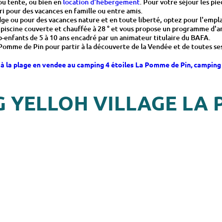
ou tente, ou bien en
location d'hébergement
. Pour votre séjour les pi
ri pour des vacances en famille ou entre amis.
dge ou pour des vacances nature et en toute liberté, optez pour l'emp
piscine couverte et chauffée à 28 ° et vous propose un programme d'ani
ub-enfants de 5 à 10 ans encadré par un animateur titulaire du BAFA.
me de Pin pour partir à la découverte de la Vendée et de toutes ses ri
 à la plage en vendee au camping 4 étoiles La Pomme de Pin, camping
G YELLOH VILLAGE LA 