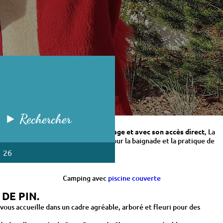
Rechercher
rre du Chemin
.
A 200 mètres de la plage et avec son accès direct
, La
ilaire de Riez est un lieu privilégié pour la baignade et la pratique de
ent surveillée en haute saison.
1 26
Camping avec
piscine couverte
 DE PIN.
ous accueille dans un cadre agréable, arboré et fleuri pour des