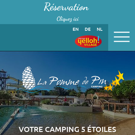
Panneau de gestion des cookies
Réservation
Cliquez ici
EN
DE
NL
VOTRE CAMPING 5 ÉTOILES