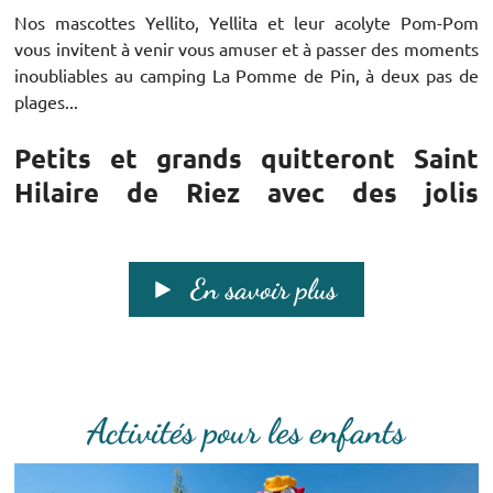
Nos mascottes Yellito, Yellita et leur acolyte Pom-Pom
vous invitent à venir vous amuser et à passer des moments
inoubliables au camping La Pomme de Pin, à deux pas de
plages...
Petits et grands quitteront Saint
Hilaire de Riez avec des jolis
souvenirs plein la tête !
Le camping La Pomme de Pin saura divertir tous les
En savoir plus
membres de la famille car il est adapté à tous les âges, que
ce soit au niveau des infrastructures comme pour les
animations ! Il y en aura pour tous les goûts...
A proximité:
Activités pour les enfants
Le secteur est dynamique avec beaucoup d'activités:
Parcs accro-branches, centres aquatiques, mini-golf, fête