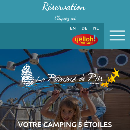
Panneau de gestion des cookies
Réservation
Cliquez ici
EN
DE
NL
VOTRE CAMPING 5 ÉTOILES